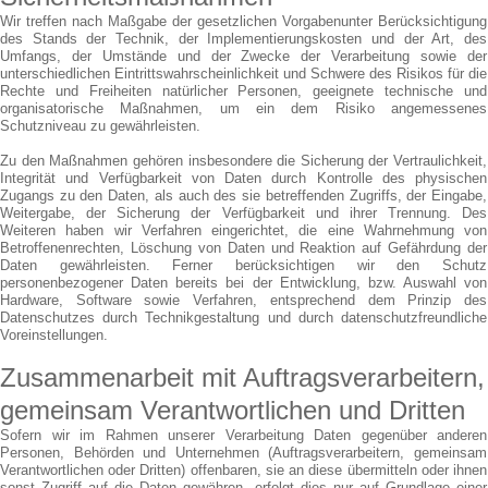
Wir treffen nach Maßgabe der gesetzlichen Vorgabenunter Berücksichtigung
des Stands der Technik, der Implementierungskosten und der Art, des
Umfangs, der Umstände und der Zwecke der Verarbeitung sowie der
unterschiedlichen Eintrittswahrscheinlichkeit und Schwere des Risikos für die
Rechte und Freiheiten natürlicher Personen, geeignete technische und
organisatorische Maßnahmen, um ein dem Risiko angemessenes
Schutzniveau zu gewährleisten.
Zu den Maßnahmen gehören insbesondere die Sicherung der Vertraulichkeit,
Integrität und Verfügbarkeit von Daten durch Kontrolle des physischen
Zugangs zu den Daten, als auch des sie betreffenden Zugriffs, der Eingabe,
Weitergabe, der Sicherung der Verfügbarkeit und ihrer Trennung. Des
Weiteren haben wir Verfahren eingerichtet, die eine Wahrnehmung von
Betroffenenrechten, Löschung von Daten und Reaktion auf Gefährdung der
Daten gewährleisten. Ferner berücksichtigen wir den Schutz
personenbezogener Daten bereits bei der Entwicklung, bzw. Auswahl von
Hardware, Software sowie Verfahren, entsprechend dem Prinzip des
Datenschutzes durch Technikgestaltung und durch datenschutzfreundliche
Voreinstellungen.
Zusammenarbeit mit Auftragsverarbeitern,
gemeinsam Verantwortlichen und Dritten
Sofern wir im Rahmen unserer Verarbeitung Daten gegenüber anderen
Personen, Behörden und Unternehmen (Auftragsverarbeitern, gemeinsam
Verantwortlichen oder Dritten) offenbaren, sie an diese übermitteln oder ihnen
sonst Zugriff auf die Daten gewähren, erfolgt dies nur auf Grundlage einer