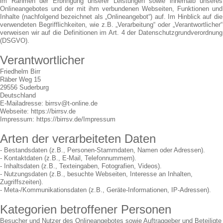
im Rahmen der Erbringung unserer Leistungen sowie innerhalb unseres
Onlineangebotes und der mit ihm verbundenen Webseiten, Funktionen und
Inhalte (nachfolgend bezeichnet als „Onlineangebot“) auf. Im Hinblick auf die
verwendeten Begrifflichkeiten, wie z.B. „Verarbeitung“ oder „Verantwortlicher“
verweisen wir auf die Definitionen im Art. 4 der Datenschutzgrundverordnung
(DSGVO).
Verantwortlicher
Friedhelm Birr
Räber Weg 15
29556 Suderburg
Deutschland
E-Mailadresse: birrsv@t-online.de
Webseite: https://birrsv.de
Impressum: https://birrsv.de/Impressum
Arten der verarbeiteten Daten
- Bestandsdaten (z.B., Personen-Stammdaten, Namen oder Adressen).
- Kontaktdaten (z.B., E-Mail, Telefonnummern).
- Inhaltsdaten (z.B., Texteingaben, Fotografien, Videos).
- Nutzungsdaten (z.B., besuchte Webseiten, Interesse an Inhalten,
Zugriffszeiten).
- Meta-/Kommunikationsdaten (z.B., Geräte-Informationen, IP-Adressen).
Kategorien betroffener Personen
Besucher und Nutzer des Onlineangebotes sowie Auftraggeber und Beteiligte